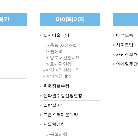
공간
마이페이지
도서대출내역
배너모음
사이트맵
대출중 자료조회
대출이력
개인정보처
희망도서신청내역
상호대차현황
이메일무단
야간예약신청내역
예약신청내역
회원정보수정
온라인수강신청현황
열람실예약
그룹스터디룸예약
사물함신청
사물함신청