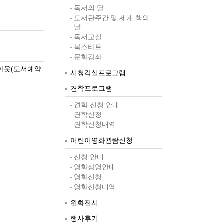
독서의 달
도서관주간 및 세계 책의
날
독서교실
북스타트
문화강좌
아웃(도서예약·
시청각실프로그램
견학프로그램
견학 신청 안내
견학신청
견학신청내역
어린이영화관람신청
신청 안내
영화상영안내
영화신청
영화신청내역
원화전시
행사후기