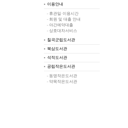
이용안내
휴관일·이용시간
회원 및 대출 안내
야간예약대출
상호대차서비스
칠곡군립도서관
북삼도서관
석적도서관
공립작은도서관
동명작은도서관
약목작은도서관