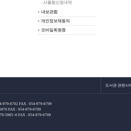
사물함신청내역
내보관함
개인정보재동의
모바일회원증
도서관 관련사
-6702 FAX : 054-979-6709
 FAX : 054-979-6709
985~6 FAX : 054-979-6709