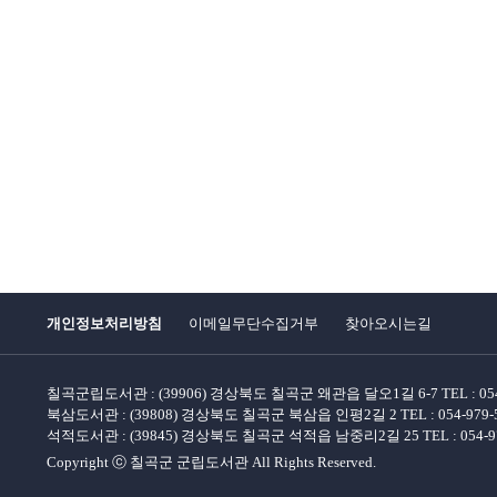
개인정보처리방침
이메일무단수집거부
찾아오시는길
칠곡군립도서관 : (39906) 경상북도 칠곡군 왜관읍 달오1길 6-7 TEL : 054-979
북삼도서관 : (39808) 경상북도 칠곡군 북삼읍 인평2길 2 TEL : 054-979-5976
석적도서관 : (39845) 경상북도 칠곡군 석적읍 남중리2길 25 TEL : 054-979-5
Copyright ⓒ 칠곡군 군립도서관 All Rights Reserved.