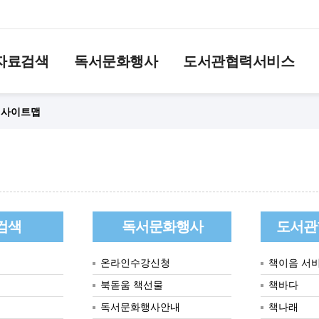
자료검색
독서문화행사
도서관협력서비스
사이트맵
검색
독서문화행사
도서관
온라인수강신청
책이음 서
북돋움 책선물
책바다
독서문화행사안내
책나래