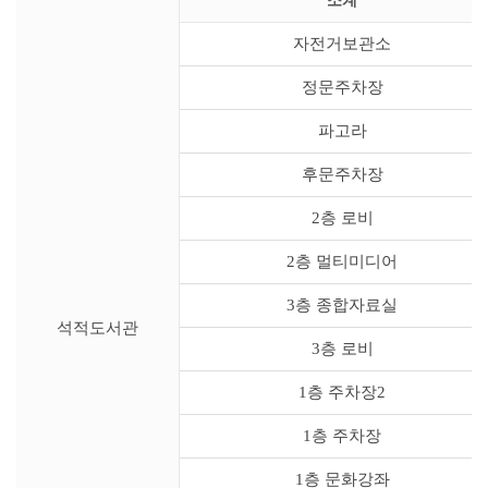
소계
자전거보관소
정문주차장
파고라
후문주차장
2층 로비
2층 멀티미디어
3층 종합자료실
석적도서관
3층 로비
1층 주차장2
1층 주차장
1층 문화강좌