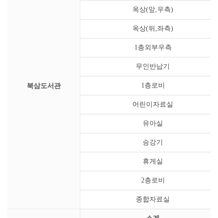
옥상(앞,우측)
옥상(뒤,좌측)
1층외부우측
무인반납기
북삼도서관
1층로비
어린이자료실
유아실
승강기
휴게실
2층로비
종합자료실