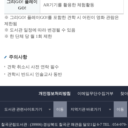
그리GO! 플레이
AR기기를 활용한 체험활동
GO!
※ 그리GO! 플레이GO!를 포함한 견학 시 어린이 영화 관람은
제한됨
※ 도서관 일정에 따라 변경될 수 있음
※ 한 단체 당 월 1회 제한
주의사항
견학 취소시 사전 연락 필수
견학시 반드시 인솔교사 동반
개인정보처리방침
이메일무단수집거부
찾
도서관 관련사이트가기
이동
지역기관 바로가기
이동
칠곡군립도서관 : (39906) 경상북도 칠곡군 왜관읍 달오1길 6-7 TEL : 054-979-