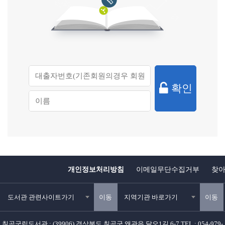
확인
개인정보처리방침
이메일무단수집거부
찾
도서관 관련사이트가기
이동
지역기관 바로가기
이동
칠곡군립도서관 : (39906) 경상북도 칠곡군 왜관읍 달오1길 6-7 TEL : 054-979-